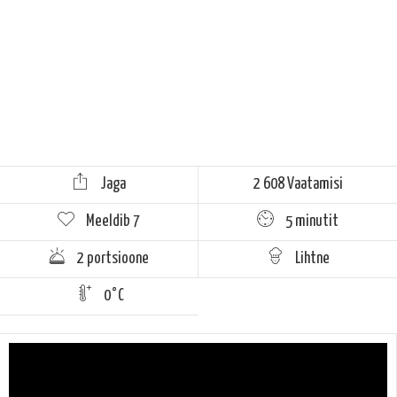
Jaga
2 608 Vaatamisi
Meeldib
7
5 minutit
2 portsioone
Lihtne
0°C