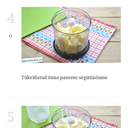
4
Tükeldatud õuna paneme segistinõusse.
5