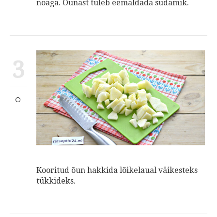
noaga. Õunast tuleb eemaldada südamik.
3
Kooritud õun hakkida lõikelaual väikesteks
tükkideks.