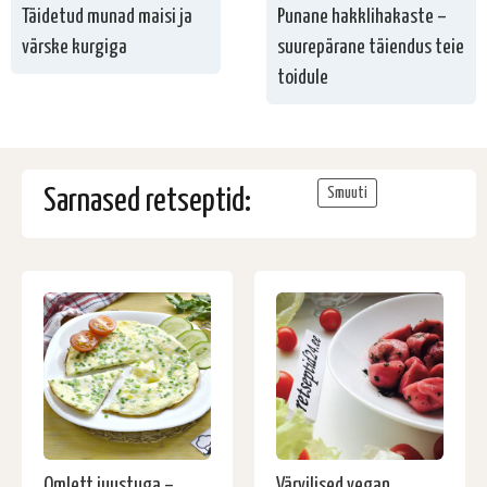
Täidetud munad maisi ja
Punane hakklihakaste –
värske kurgiga
suurepärane täiendus teie
toidule
Sarnased retseptid:
Smuuti
Omlett juustuga –
Värvilised vegan