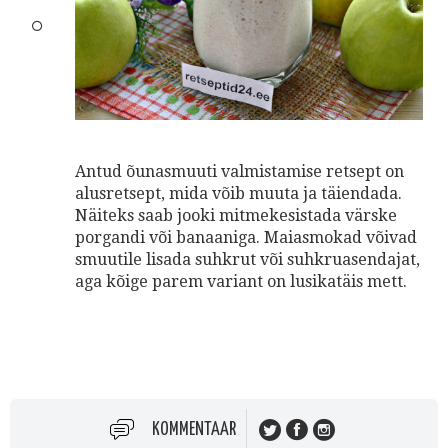
Antud õunasmuuti valmistamise retsept on
alusretsept, mida võib muuta ja täiendada.
Näiteks saab jooki mitmekesistada värske
porgandi või banaaniga. Maiasmokad võivad
smuutile lisada suhkrut või suhkruasendajat,
aga kõige parem variant on lusikatäis mett.
KOMMENTAAR