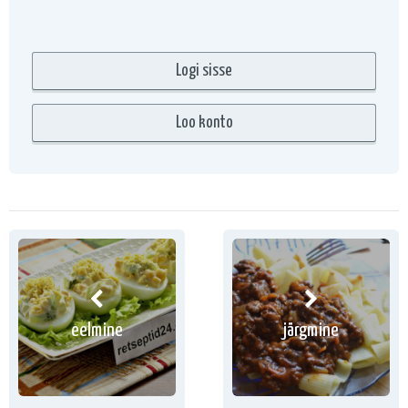
eelmine
järgmine