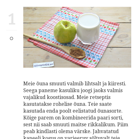
1
Meie õuna smuuti valmib lihtsalt ja kiiresti.
Seega paneme kasuliku joogi jaoks valmis
vajalikud koostisosad. Meie retseptis
kasutatakse rohelise õuna. Teie saate
kasutada enda poolt eelistatud õunasorte.
Kõige parem on kombineerida paari sorti,
sest nii saab smuuti maitse rikkalikum. Piim
peab kindlasti olema värske. Jahvatatud
kaneeli kogus on varieeruv sõltuvalt teie