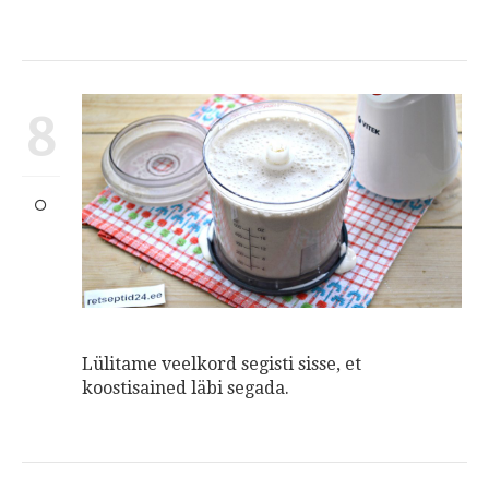
8
Lülitame veelkord segisti sisse, et
koostisained läbi segada.