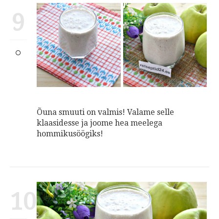
9
Õuna smuuti on valmis! Valame selle
klaasidesse ja joome hea meelega
hommikusöögiks!
10