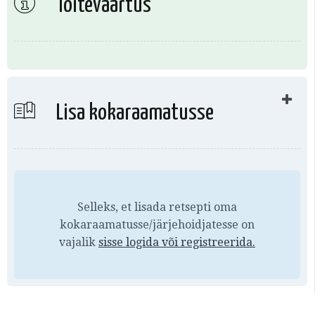
Toiteväärtus
Lisa kokaraamatusse
Selleks, et lisada retsepti oma
kokaraamatusse/järjehoidjatesse on
vajalik
sisse logida või
registreerida.