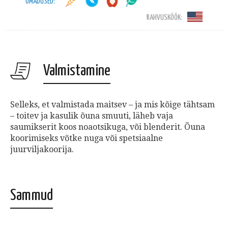
OMADUSED:
RAHVUSKÖÖK:
Valmistamine
Selleks, et valmistada maitsev – ja mis kõige tähtsam
– toitev ja kasulik õuna smuuti, läheb vaja
saumikserit koos noaotsikuga, või blenderit. Õuna
koorimiseks võtke nuga või spetsiaalne
juurviljakoorija.
Sammud