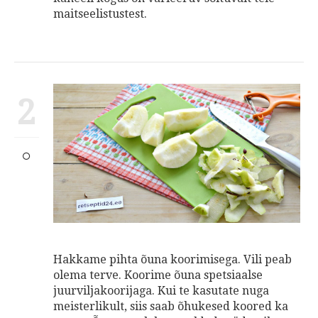
maitseelistustest.
2
Hakkame pihta õuna koorimisega. Vili peab
olema terve. Koorime õuna spetsiaalse
juurviljakoorijaga. Kui te kasutate nuga
meisterlikult, siis saab õhukesed koored ka