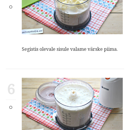
Segistis olevale sisule valame värske piima.
6