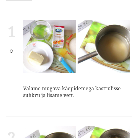
1
Valame mugava käepidemega kastrulisse
suhkru ja lisame vett.