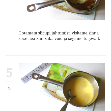
Ootamata siirupi jahtumist, viskame sinna
sisse hea käntsaka võid ja segame tugevalt.
5