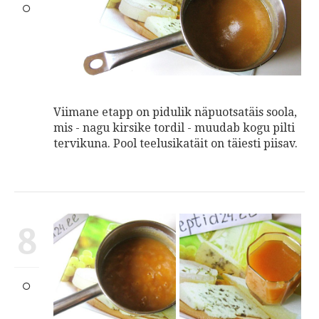
Viimane etapp on pidulik näpuotsatäis soola,
mis - nagu kirsike tordil - muudab kogu pilti
tervikuna. Pool teelusikatäit on täiesti piisav.
8