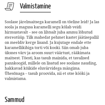
Valmistamine
Soolase järelmaitsega karamell on tõeline leid! Ja las
soola ja magusa karamelli segu kõlab veidi
hirmustavalt – see on lihtsalt juba ammu lõhutud
stereotüüp. Tilk mahedat pehmet kastet jäätisepallil
on meeldiv kerge lisand. Ja kujutage endale ette
karamellikihiga torti või kooki. Siin omab juba
üksnes värv ja aroom suurt väärtust, rääkimata
maitsest. Tõesti, kas tasub mainida, et tavalised
pannkoogid, millele on lisatud see soolane nauding,
hakkavad kõikide eluvärvidega mängima.
Ühesõnaga – tasub proovida, nii et otse kööki ja
valmistama.
Sammud