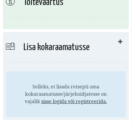
Toiteväärtus
Lisa kokaraamatusse
Selleks, et lisada retsepti oma
kokaraamatusse/järjehoidjatesse on
vajalik
sisse logida või
registreerida.