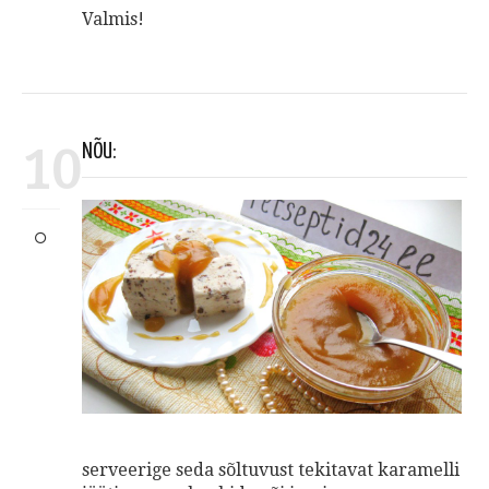
Valmis!
10
NÕU:
serveerige seda sõltuvust tekitavat karamelli