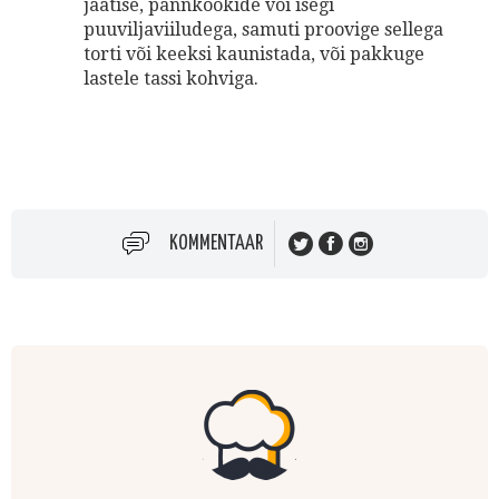
jäätise, pannkookide või isegi
puuviljaviiludega, samuti proovige sellega
torti või keeksi kaunistada, või pakkuge
lastele tassi kohviga.
KOMMENTAAR