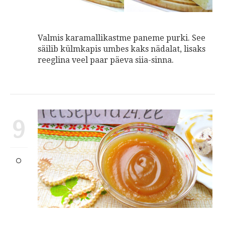
Valmis karamallikastme paneme purki. See
säilib külmkapis umbes kaks nädalat, lisaks
reeglina veel paar päeva siia-sinna.
9