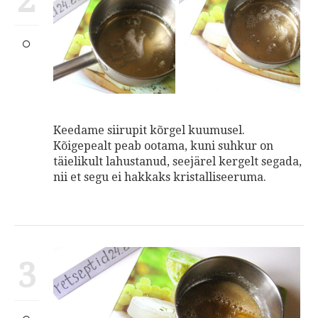
2
Keedame siirupit kõrgel kuumusel.
Kõigepealt peab ootama, kuni suhkur on
täielikult lahustanud, seejärel kergelt segada,
nii et segu ei hakkaks kristalliseeruma.
3